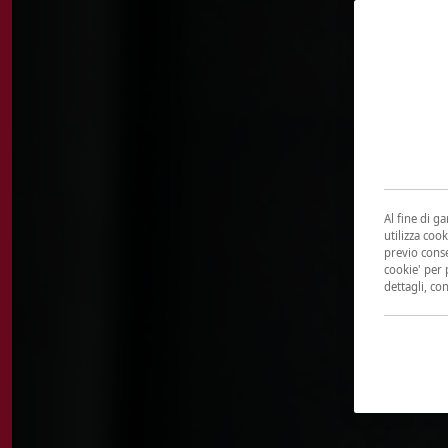
Al fine di g
utilizza cook
previo conse
cookie' per 
dettagli, co