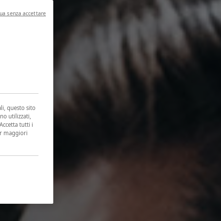
ua senza accettare
li, questo sito
no utilizzati,
ccetta tutti i
er maggiori