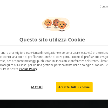
Contin
Questo sito utilizza Cookie
arantire una migliore esperienza di navigazione e personalizzare le attività promoziona
ie tecnici, analitici e di profilazione, anche di terze parti. I cookie di profilazione vengo
nso, per proporre messaggi pubblicitari in linea con le preferenze dell’utente. Clicca 'A
proseguire o 'Gestisci' per un una gestione personalizzata delle tipologie di cookie. P
nsulta la nostra
Cookie Policy
Gestisci
Accetta tutti i cookie