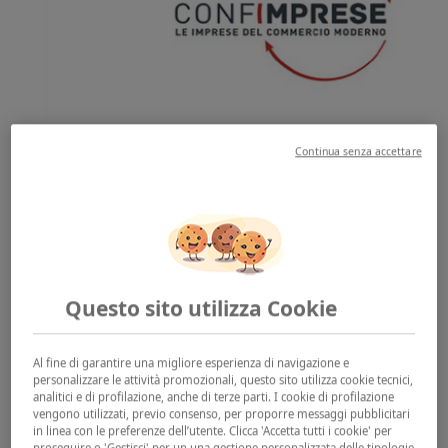
Continua senza accettare
Pochi giorni fa, in occasione della propria assemblea
generale,
Confimprese
, associazione privata di
operatori commerciali con reti franchising e dirette, ha
assegnato i suoi
Confimprese Award
suddivisi in
quattro categorie alle aziende italiane che più si sono
Questo sito utilizza Cookie
impegnate nell'innovazione verso il cliente. Per la
categoria
Fast Growing Retailer
riservata all'azienda
Al fine di garantire una migliore esperienza di navigazione e
che ha aperto il maggior numero di punti vendita in un
personalizzare le attività promozionali, questo sito utilizza cookie tecnici,
analitici e di profilazione, anche di terze parti. I cookie di profilazione
anno non poteva che essere premiato un vero e
vengono utilizzati, previo consenso, per proporre messaggi pubblicitari
proprio colosso come
Enel
. Il gruppo leader in Italia
in linea con le preferenze dell’utente. Clicca 'Accetta tutti i cookie' per
proseguire o 'Gestisci' per un una gestione personalizzata delle tipologie