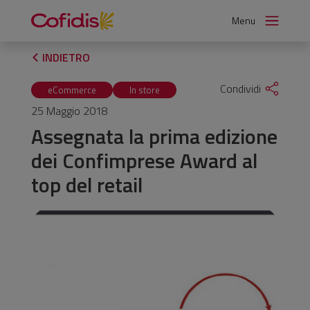
Vai
Menu
al
contenuto
INDIETRO
Condividi
eCommerce
In store
25 Maggio 2018
Assegnata la prima edizione
dei Confimprese Award al
top del retail