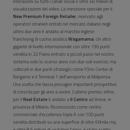
interazioni su tutti i canali social e oltre sei milioni di
visualizzazioni del video. La menzione speciale per il
New Premium Foreign Retailer
, riservato agli
operatori stranieri entrati nel mercato italiano negli
ultimi due anni è andato al marchio inglese
franchising di cucina asiatica
Wagamama
. Un altro
gigante di livello internazionale con oltre 190 punti
vendita in 22 Paesi entrato a piccoli passi nel nostro
sistema solo lo scorso anno con due soli esercizi, ma
collocati in due punti strategici come l'Orio Center di
Bergamo e il Terminal 1 dell'aeroporto di Malpensa.
Una scelta che lascia presagire importanti prospettive
di crescita per gli anni a venire. L'ultimo premio, infine,
per il
Real Estate
è andato a
Il Centro
ad Arese, in
provincia di Milano. Riconosciuto come centro
commerciale d’eccellenza tripla A con 100 punti
vendita distribuiti su una superficie di oltre 60mila mq,
e oltre 8,5 milioni di visitatori l’anno, è stato scelto