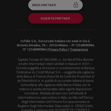
AREA PARTNER
DIVENTA PARTNER
Cofidis S.A., Succursale italiana con sede in Via G.
Antonio Amadeo, 59 – 20134 Milano – PI 12548990964
CF 12548990964 |
Privacy Policy
|
Trasparenza
Capitale Sociale 67.500.000€ i.v., Iscritta all’Albo Banche
ed altri intermediari esteri abilitati in Italia al nr. 8101 –
Società soggetta a direzione e coordinamento di Banque
Fédérative du Crédit Mutuel S.A. – soggetta alla vigilanza
della Banca di Francia (Autorité de Contrôle Prudentiel et
de Résolution) e, in qualità di succursale italiana di banca
comunitaria, alla vigilanza della Banca d’Italia, per le
materie a questa demandate dalle vigenti disposizioni
normative. Abilitata all’esercizio dell’attività di
intermediazione assicurativa in Italia, iscritta nell’Elenco
degli Intermediari dell’Unione Europea annesso al
Registro degli Intermediari Assicurativi nr. UE00012402,
soggetta a vigilanza dell’ AUTORITÉ DE CONTROLE