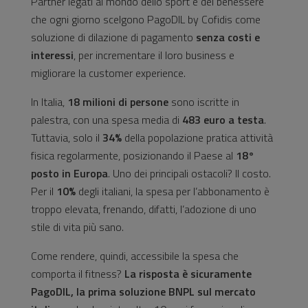
Partner legati al mondo dello sport e del benessere
che ogni giorno scelgono PagoDIL
by Cofidis come
soluzione di dilazione di pagamento
senza costi e
interessi
, per incrementare il loro business e
migliorare la customer experience.
In Italia,
18 milioni di persone
sono iscritte in
palestra, con una spesa media di
483 euro a testa
.
Tuttavia, solo il
34%
della popolazione pratica attività
fisica regolarmente, posizionando il Paese al
18°
posto in Europa
. Uno dei principali ostacoli? Il costo.
Per il
10%
degli italiani, la spesa per l’abbonamento è
troppo elevata, frenando, difatti, l’adozione di uno
stile di vita più sano.
Come rendere, quindi, accessibile la spesa che
comporta il fitness?
La risposta è sicuramente
PagoDIL,
la prima soluzione BNPL sul mercato