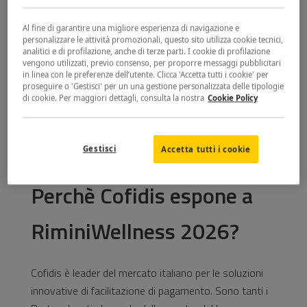
Al fine di garantire una migliore esperienza di navigazione e
ISCRIVITI
personalizzare le attività promozionali, questo sito utilizza cookie tecnici,
analitici e di profilazione, anche di terze parti. I cookie di profilazione
vengono utilizzati, previo consenso, per proporre messaggi pubblicitari
in linea con le preferenze dell’utente. Clicca 'Accetta tutti i cookie' per
proseguire o 'Gestisci' per un una gestione personalizzata delle tipologie
di cookie. Per maggiori dettagli, consulta la nostra
Cookie Policy
Gestisci
Accetta tutti i cookie
Perchè Cofidis espone a
RiminiWellness 2026?
Cofidis è leader del mercato italiano per le soluzioni
innovative di facilitazione di pagamento. Sono tanti i