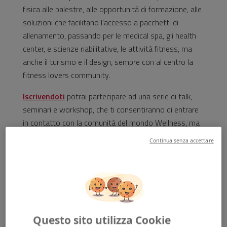
fisica alle palestre, alle opportunità di formazione, alle
soluzioni che facilitano l’accesso a pacchetti di
allenamento, passando per le medical spa, gli health
center, e scienze riabilitative, le attività fitness, ma
anche il turismo e il design, sempre con al centro la
fitness lovers community.
Iscrivendoti
potrai partecipare ad una serie di talk,
seminari e workshop, che ti consentiranno di entrare
in contatto con la comunità del mondo Wellness, ma
sarà anche l’occasione
per conoscersi, interagire e
Continua senza accettare
divertirsi insieme!
ISCRIVITI A RIMINIWELLNESS 2026
Questo sito utilizza Cookie