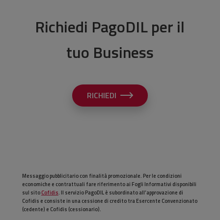
Richiedi PagoDIL per il
tuo Business
RICHIEDI
Messaggio pubblicitario con finalità promozionale. Per le condizioni
economiche e contrattuali fare riferimento ai Fogli Informativi disponibili
sul sito
Cofidis
. Il servizio PagoDIL è subordinato all’approvazione di
Cofidis e consiste in una cessione di credito tra Esercente Convenzionato
(cedente) e Cofidis (cessionario).