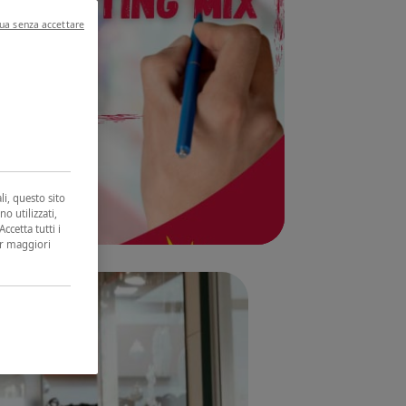
ua senza accettare
li, questo sito
no utilizzati,
ccetta tutti i
er maggiori