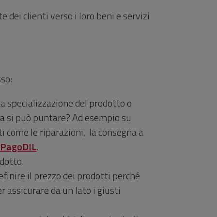
 dei clienti verso i loro beni e servizi
sso:
La specializzazione del prodotto o
cosa si può puntare? Ad esempio su
ati come le riparazioni, la consegna a
o PagoDIL
.
odotto.
finire il prezzo dei prodotti perché
r assicurare da un lato i giusti