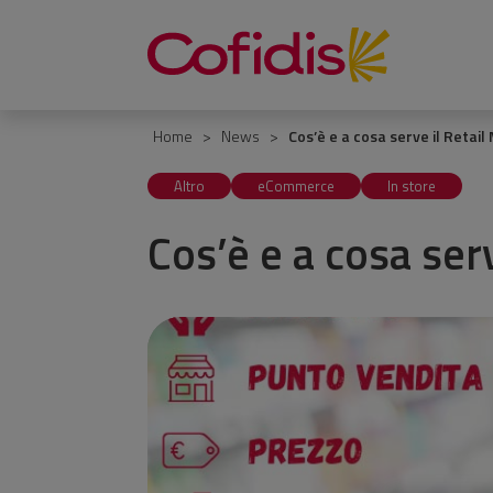
Vai
al
contenuto
Home
News
Cos’è e a cosa serve il Retai
Altro
eCommerce
In store
Cos’è e a cosa ser