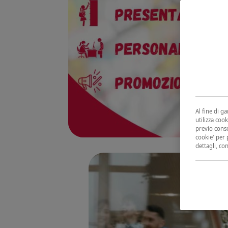
Al fine di g
utilizza cook
previo conse
cookie' per 
dettagli, co