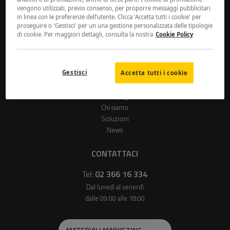
vengono utilizzati, previo consenso, per proporre messaggi pubblicitari
in linea con le preferenze dell’utente. Clicca 'Accetta tutti i cookie' per
Più di
25.000
partner |
30 anni
di esperienza
proseguire o 'Gestisci' per un una gestione personalizzata delle tipologie
di cookie. Per maggiori dettagli, consulta la nostra
Cookie Policy
Seguici su
Gestisci
Accetta tutti i cookie
MENU
Home page
Chi siamo
Soluzioni
News
CONTATTACI
Tel:
02 366 16 334
Dal lunedì al venerdì
dalle 09:00 alle 18:00
MATERIALI MARKETING