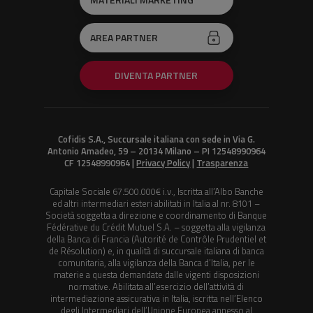
AREA PARTNER
DIVENTA PARTNER
Cofidis S.A., Succursale italiana con sede in Via G.
Antonio Amadeo, 59 – 20134 Milano – PI 12548990964
CF 12548990964 |
Privacy Policy
|
Trasparenza
Capitale Sociale 67.500.000€ i.v., Iscritta all’Albo Banche
ed altri intermediari esteri abilitati in Italia al nr. 8101 –
Società soggetta a direzione e coordinamento di Banque
Fédérative du Crédit Mutuel S.A. – soggetta alla vigilanza
della Banca di Francia (Autorité de Contrôle Prudentiel et
de Résolution) e, in qualità di succursale italiana di banca
comunitaria, alla vigilanza della Banca d’Italia, per le
materie a questa demandate dalle vigenti disposizioni
normative. Abilitata all’esercizio dell’attività di
intermediazione assicurativa in Italia, iscritta nell’Elenco
degli Intermediari dell’Unione Europea annesso al