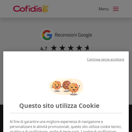
Vai
Menu
al
Dicono di noi
contenuto
Continua senza accettare
Questo sito utilizza Cookie
Al fine di garantire una migliore esperienza di navigazione e
personalizzare le attività promozionali, questo sito utilizza cookie tecnici,
analitici e di profilazione, anche di terze parti. I cookie di profilazione