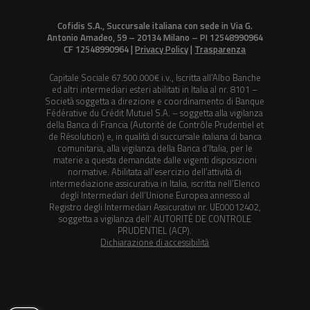
Cofidis S.A., Succursale italiana con sede in Via G.
Antonio Amadeo, 59 – 20134 Milano – PI 12548990964
CF 12548990964 |
Privacy Policy
|
Trasparenza
Capitale Sociale 67.500.000€ i.v., Iscritta all’Albo Banche
ed altri intermediari esteri abilitati in Italia al nr. 8101 –
Società soggetta a direzione e coordinamento di Banque
Fédérative du Crédit Mutuel S.A. – soggetta alla vigilanza
della Banca di Francia (Autorité de Contrôle Prudentiel et
de Résolution) e, in qualità di succursale italiana di banca
comunitaria, alla vigilanza della Banca d’Italia, per le
materie a questa demandate dalle vigenti disposizioni
normative. Abilitata all’esercizio dell’attività di
intermediazione assicurativa in Italia, iscritta nell’Elenco
degli Intermediari dell’Unione Europea annesso al
Registro degli Intermediari Assicurativi nr. UE00012402,
soggetta a vigilanza dell’ AUTORITÉ DE CONTROLE
PRUDENTIEL (ACP).
Dichiarazione di accessibilità