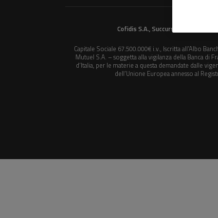
Cofidis S.A., Succursale italiana c
Capitale Sociale 67.500.000€ i.v., Iscritta all’Albo Ban
Mutuel S.A. – soggetta alla vigilanza della Banca di Fr
d’Italia, per le materie a questa demandate dalle vigenti
dell’Unione Europea annesso al Regist