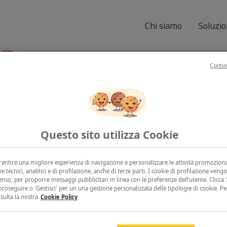
Dicono di noi
Chi siamo
Soluzio
Contin
Questo sito utilizza Cookie
Seguici su
MENU
CONTATTACI
arantire una migliore esperienza di navigazione e personalizzare le attività promoziona
Home page
Tel:
02 366 16 3
ie tecnici, analitici e di profilazione, anche di terze parti. I cookie di profilazione vengo
Chi siamo
Dal lunedì al venerdì
nso, per proporre messaggi pubblicitari in linea con le preferenze dell’utente. Clicca 'A
Soluzioni
dalle 09:00 alle 18:0
proseguire o 'Gestisci' per un una gestione personalizzata delle tipologie di cookie. P
News
nsulta la nostra
Cookie Policy