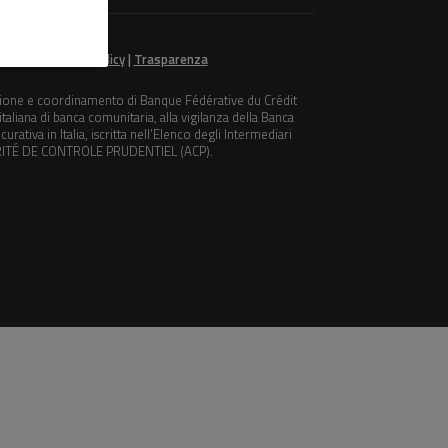
8990964 |
Privacy Policy
|
Trasparenza
 direzione e coordinamento di Banque Fédérative du Crédit
taliana di banca comunitaria, alla vigilanza della Banca
urativa in Italia, iscritta nell’Elenco degli Intermediari
AUTORITÉ DE CONTROLE PRUDENTIEL (ACP).