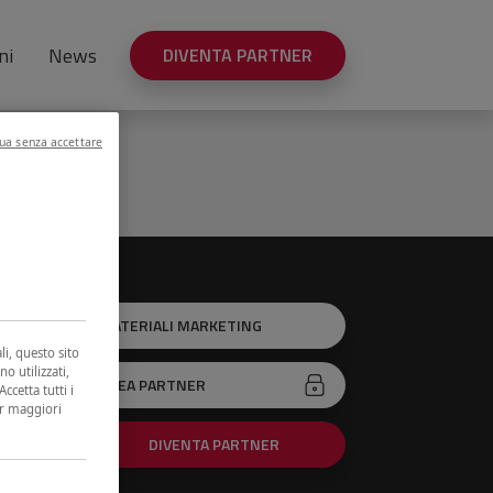
ni
News
DIVENTA PARTNER
ua senza accettare
MATERIALI MARKETING
li, questo sito
34
no utilizzati,
AREA PARTNER
ccetta tutti i
0
er maggiori
DIVENTA PARTNER