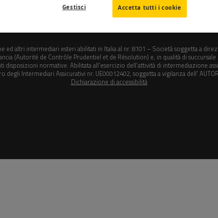
Gestisci
Accetta tutti i cookie
on sede in Via G. Antonio Amadeo, 59 – 20134 Milano – PI 12548990964 CF 1254
che ed altri intermediari esteri abilitati in Italia al nr. 8101 – Società soggetta a
ancia (Autorité de Contrôle Prudentiel et de Résolution) e, in qualità di succursale i
 disposizioni normative. Abilitata all’esercizio dell’attività di intermediazione assic
ro degli Intermediari Assicurativi nr. UE00012402, soggetta a vigilanza dell’ 
Dichiarazione di accessibilità