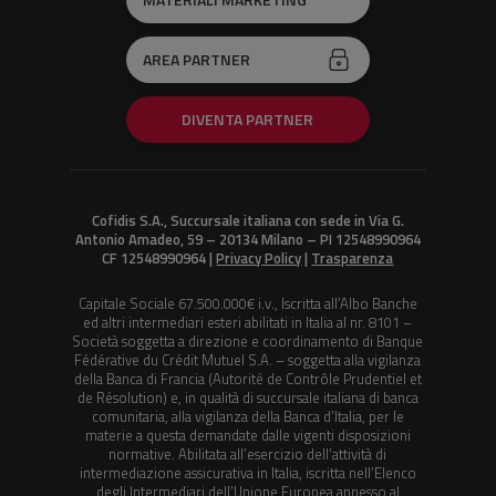
AREA PARTNER
DIVENTA PARTNER
Cofidis S.A., Succursale italiana con sede in Via G.
Antonio Amadeo, 59 – 20134 Milano – PI 12548990964
CF 12548990964 |
Privacy Policy
|
Trasparenza
Capitale Sociale 67.500.000€ i.v., Iscritta all’Albo Banche
ed altri intermediari esteri abilitati in Italia al nr. 8101 –
Società soggetta a direzione e coordinamento di Banque
Fédérative du Crédit Mutuel S.A. – soggetta alla vigilanza
della Banca di Francia (Autorité de Contrôle Prudentiel et
de Résolution) e, in qualità di succursale italiana di banca
comunitaria, alla vigilanza della Banca d’Italia, per le
materie a questa demandate dalle vigenti disposizioni
normative. Abilitata all’esercizio dell’attività di
intermediazione assicurativa in Italia, iscritta nell’Elenco
degli Intermediari dell’Unione Europea annesso al