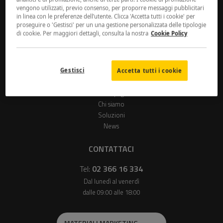
vengono utilizzati, previo consenso, per proporre messaggi pubblicitari
in linea con le preferenze dell’utente. Clicca 'Accetta tutti i cookie' per
Più di
25.000
partner |
30 anni
di esperienza
proseguire o 'Gestisci' per un una gestione personalizzata delle tipologie
di cookie. Per maggiori dettagli, consulta la nostra
Cookie Policy
Seguici su
Gestisci
Accetta tutti i cookie
MENU
Home page
Chi siamo
Soluzioni
News
CONTATTACI
Tel:
02 366 16 334
Dal lunedì al venerdì
dalle 09:00 alle 18:00
MATERIALI MARKETING