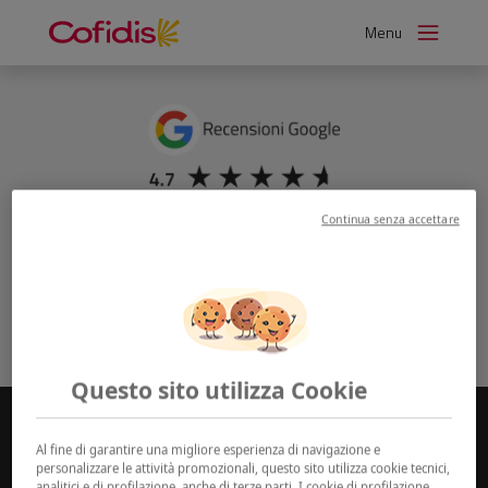
Vai
Menu
al
Dicono di noi
contenuto
Continua senza accettare
Questo sito utilizza Cookie
Al fine di garantire una migliore esperienza di navigazione e
personalizzare le attività promozionali, questo sito utilizza cookie tecnici,
analitici e di profilazione, anche di terze parti. I cookie di profilazione