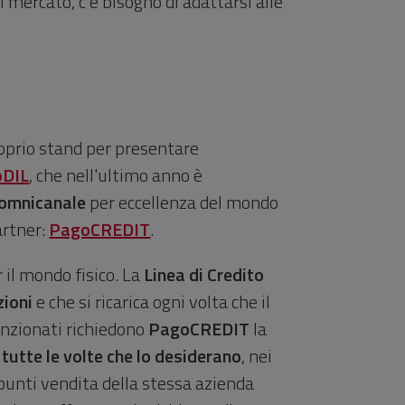
l mercato, c’è bisogno di adattarsi alle
roprio stand per presentare
oDIL
, che nell'ultimo anno è
 omnicanale
per eccellenza del mondo
artner:
PagoCREDIT
.
r il mondo fisico. La
Linea di Credito
zioni
e che si ricarica ogni volta che il
venzionati richiedono
PagoCREDIT
la
 tutte le volte che lo desiderano
, nei
i punti vendita della stessa azienda