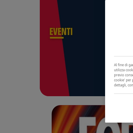
Al fine di g
utilizza cook
previo conse
cookie' per 
dettagli, co