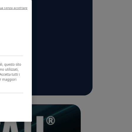
ua senza accettare
li, questo sito
no utilizzati,
ccetta tutti i
er maggiori