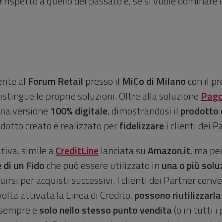
e
rispetto a quello del passato e, se si vuole dominare i
sente al
Forum Retail
presso il
MiCo di Milano
con il p
stingue le proprie soluzioni. Oltre alla soluzione
Pag
na versione
100% digitale
, dimostrandosi il
prodotto
odotto creato e realizzato per
fidelizzare
i clienti dei P
tiva, simile a
CreditLine
lanciata su
Amazon.it
, ma pe
 di un Fido
che può essere utilizzato in
una o più solu
ituirsi per acquisti successivi. I clienti dei Partner con
olta attivata la Linea di Credito,
possono riutilizzarla
, sempre e
solo nello stesso punto vendita
(o in tutti 