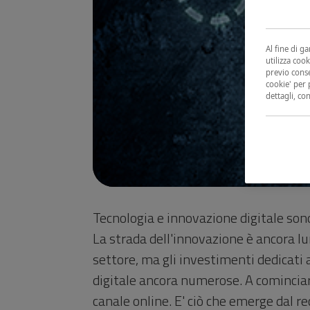
Al fine di g
utilizza cook
previo conse
cookie' per 
dettagli, co
Tecnologia e innovazione digitale sono
La strada dell'innovazione è ancora lun
settore, ma gli investimenti dedicati 
digitale ancora numerose. A cominciar
canale online. E' ciò che emerge dal r