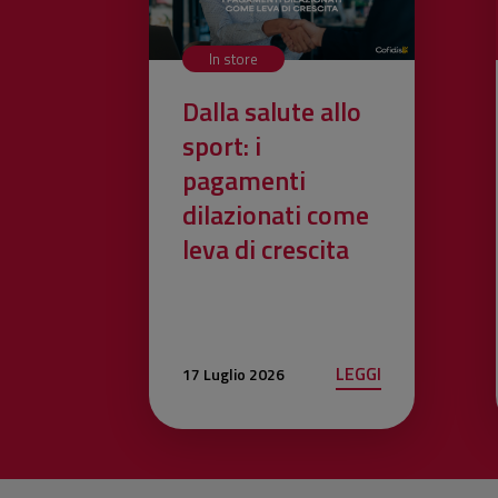
In store
Dalla salute allo
sport: i
pagamenti
dilazionati come
leva di crescita
LEGGI
17 Luglio 2026