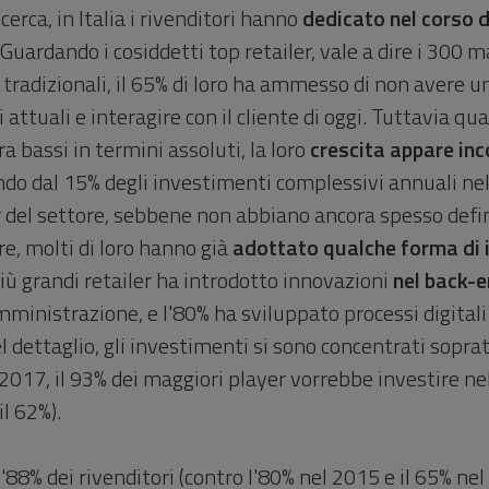
cerca, in Italia i rivenditori hanno
dedicato nel corso d
 Guardando i cosiddetti top retailer, vale a dire i 300 m
i tradizionali, il 65% di loro ha ammesso di non avere u
 attuali e interagire con il cliente di oggi. Tuttavia q
a bassi in termini assoluti, la loro
crescita appare in
ando dal 15% degli investimenti complessivi annuali ne
er del settore, sebbene non abbiano ancora spesso defin
re, molti di loro hanno già
adottato qualche forma di 
più grandi retailer ha introdotto innovazioni
nel back-
mministrazione, e l'80% ha sviluppato processi digital
 dettaglio, gli investimenti si sono concentrati soprat
 2017, il 93% dei maggiori player vorrebbe investire nel
il 62%).
 l'88% dei rivenditori (contro l'80% nel 2015 e il 65% ne