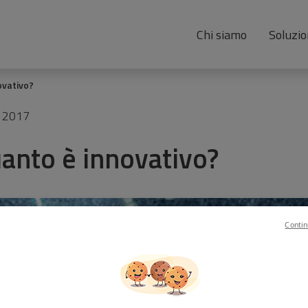
Chi siamo
Soluzio
novativo?
o 2017
 quanto è innovativo?
Contin