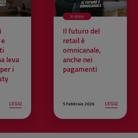
In store
i
Il futuro del
 e
retail è
ti
omnicanale,
na leva
anche nei
per i
pagamenti
uty
LEGGI
LEGGI
5 Febbraio 2026