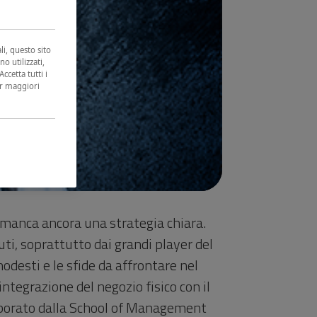
li, questo sito
no utilizzati,
ccetta tutti i
er maggiori
a manca ancora una strategia chiara.
uti, soprattutto dai grandi player del
odesti e le sfide da affrontare nel
tegrazione del negozio fisico con il
aborato dalla School of Management