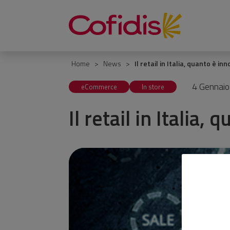
Vai
al
contenuto
Home
News
Il retail in Italia, quanto è in
4 Gennai
eCommerce
In store
Il retail in Italia,