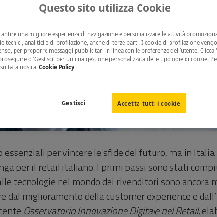
Questo sito utilizza Cookie
arantire una migliore esperienza di navigazione e personalizzare le attività promoziona
ie tecnici, analitici e di profilazione, anche di terze parti. I cookie di profilazione vengo
nso, per proporre messaggi pubblicitari in linea con le preferenze dell’utente. Clicca 'A
proseguire o 'Gestisci' per un una gestione personalizzata delle tipologie di cookie. P
nsulta la nostra
Cookie Policy
Gestisci
Accetta tutti i cookie
 essenziali per vincere le sfide del futuro, ma in Itali
ga per il retail italiano. I primi passi sono stati compi
alle tecnologie nel mondo dei rivenditori sono ancora m
e dal miglioramento della customer experience e dall’in
ecente
Osservatorio Innovazione Digitale nel Retail
, el