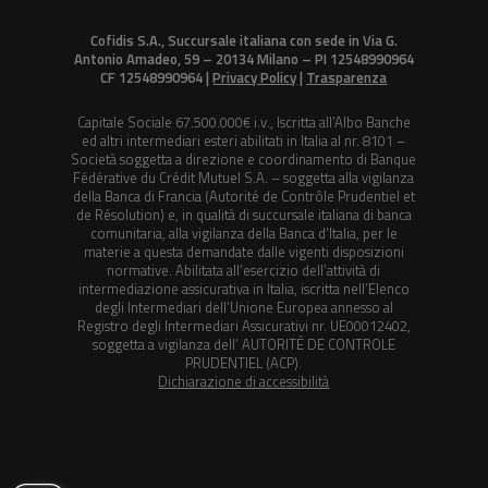
Cofidis S.A., Succursale italiana con sede in Via G.
Antonio Amadeo, 59 – 20134 Milano – PI 12548990964
CF 12548990964 |
Privacy Policy
|
Trasparenza
Capitale Sociale 67.500.000€ i.v., Iscritta all’Albo Banche
ed altri intermediari esteri abilitati in Italia al nr. 8101 –
Società soggetta a direzione e coordinamento di Banque
Fédérative du Crédit Mutuel S.A. – soggetta alla vigilanza
della Banca di Francia (Autorité de Contrôle Prudentiel et
de Résolution) e, in qualità di succursale italiana di banca
comunitaria, alla vigilanza della Banca d’Italia, per le
materie a questa demandate dalle vigenti disposizioni
normative. Abilitata all’esercizio dell’attività di
intermediazione assicurativa in Italia, iscritta nell’Elenco
degli Intermediari dell’Unione Europea annesso al
Registro degli Intermediari Assicurativi nr. UE00012402,
soggetta a vigilanza dell’ AUTORITÉ DE CONTROLE
PRUDENTIEL (ACP).
Dichiarazione di accessibilità