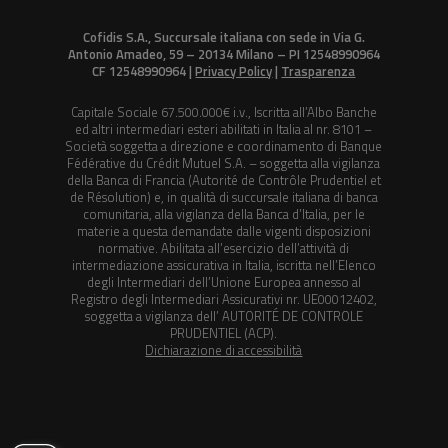
Cofidis S.A., Succursale italiana con sede in Via G.
Antonio Amadeo, 59 – 20134 Milano – PI 12548990964
CF 12548990964 |
Privacy Policy
|
Trasparenza
Capitale Sociale 67.500.000€ i.v., Iscritta all’Albo Banche
ed altri intermediari esteri abilitati in Italia al nr. 8101 –
Società soggetta a direzione e coordinamento di Banque
Fédérative du Crédit Mutuel S.A. – soggetta alla vigilanza
della Banca di Francia (Autorité de Contrôle Prudentiel et
de Résolution) e, in qualità di succursale italiana di banca
comunitaria, alla vigilanza della Banca d’Italia, per le
materie a questa demandate dalle vigenti disposizioni
normative. Abilitata all’esercizio dell’attività di
intermediazione assicurativa in Italia, iscritta nell’Elenco
degli Intermediari dell’Unione Europea annesso al
Registro degli Intermediari Assicurativi nr. UE00012402,
soggetta a vigilanza dell’ AUTORITÉ DE CONTROLE
PRUDENTIEL (ACP).
Dichiarazione di accessibilità