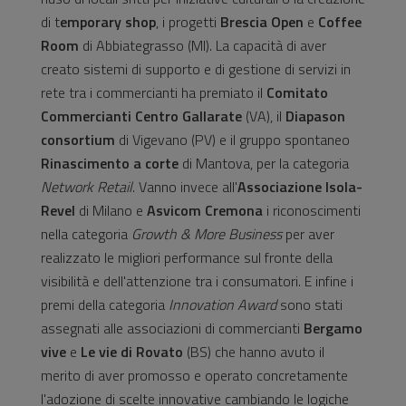
di t
emporary shop
, i progetti
Brescia Open
e
Coffee
Room
di Abbiategrasso (MI). La capacità di aver
creato sistemi di supporto e di gestione di servizi in
rete tra i commercianti ha premiato il
Comitato
Commercianti Centro Gallarate
(VA), il
Diapason
consortium
di Vigevano (PV) e il gruppo spontaneo
Rinascimento a corte
di Mantova, per la categoria
Network Retail
. Vanno invece all'
Associazione Isola-
Revel
di Milano e
Asvicom Cremona
i riconoscimenti
nella categoria
Growth & More Business
per aver
realizzato le migliori performance sul fronte della
visibilità e dell'attenzione tra i consumatori. E infine i
premi della categoria
Innovation Award
sono stati
assegnati alle associazioni di commercianti
Bergamo
vive
e
Le vie di Rovato
(BS) che hanno avuto il
merito di aver promosso e operato concretamente
l'adozione di scelte innovative cambiando le logiche