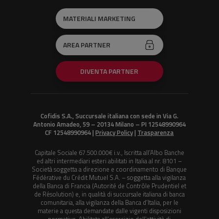
MATERIALI MARKETING
AREA PARTNER
DIVENTA PARTNER
Cofidis S.A., Succursale italiana con sede in Via G.
Antonio Amadeo, 59 – 20134 Milano – PI 12548990964
CF 12548990964 |
Privacy Policy
|
Trasparenza
Capitale Sociale 67.500.000€ i.v., Iscritta all’Albo Banche
ed altri intermediari esteri abilitati in Italia al nr. 8101 –
Società soggetta a direzione e coordinamento di Banque
Fédérative du Crédit Mutuel S.A. – soggetta alla vigilanza
della Banca di Francia (Autorité de Contrôle Prudentiel et
de Résolution) e, in qualità di succursale italiana di banca
comunitaria, alla vigilanza della Banca d’Italia, per le
materie a questa demandate dalle vigenti disposizioni
normative. Abilitata all’esercizio dell’attività di