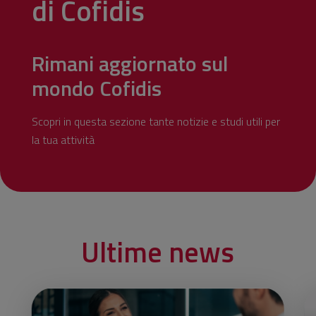
di Cofidis
Rimani aggiornato sul
mondo Cofidis
Scopri in questa sezione tante notizie e studi utili per
la tua attività
Ultime news