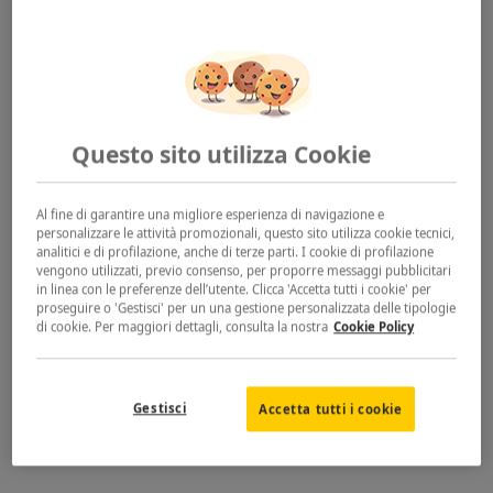
luglio
, a seconda delle regioni d’Italia.
Quali strategie si possono applicare per rendere
più efficaci le vendite online?
La scelta dei prodotti da scontare può dipendere da
Questo sito utilizza Cookie
molti fattori come le
rimanenze di magazzino
o
puntare sui
prodotti più desiderati
dagli utenti. Uno
Al fine di garantire una migliore esperienza di navigazione e
studio ha evidenziato che per gli acquisti su
personalizzare le attività promozionali, questo sito utilizza cookie tecnici,
eCommerce incide molto la
customer experience
analitici e di profilazione, anche di terze parti. I cookie di profilazione
vengono utilizzati, previo consenso, per proporre messaggi pubblicitari
piuttosto che il prezzo finale. Il consumatore vuole
in linea con le preferenze dell’utente. Clicca 'Accetta tutti i cookie' per
vivere l’acquisto con serenità ed è per questo che una
proseguire o 'Gestisci' per un una gestione personalizzata delle tipologie
di cookie. Per maggiori dettagli, consulta la nostra
Cookie Policy
cura costante della
customer journey
è la soluzione
vincente per il 2022.
Gestisci
Accetta tutti i cookie
Quali attività svolgere per incentivare gli acquisti
durante i saldi estivi?