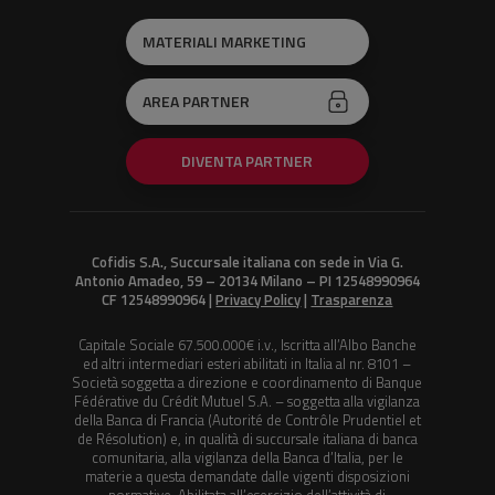
MATERIALI MARKETING
AREA PARTNER
DIVENTA PARTNER
Cofidis S.A., Succursale italiana con sede in Via G.
Antonio Amadeo, 59 – 20134 Milano – PI 12548990964
CF 12548990964 |
Privacy Policy
|
Trasparenza
Capitale Sociale 67.500.000€ i.v., Iscritta all’Albo Banche
ed altri intermediari esteri abilitati in Italia al nr. 8101 –
Società soggetta a direzione e coordinamento di Banque
Fédérative du Crédit Mutuel S.A. – soggetta alla vigilanza
della Banca di Francia (Autorité de Contrôle Prudentiel et
de Résolution) e, in qualità di succursale italiana di banca
comunitaria, alla vigilanza della Banca d’Italia, per le
materie a questa demandate dalle vigenti disposizioni